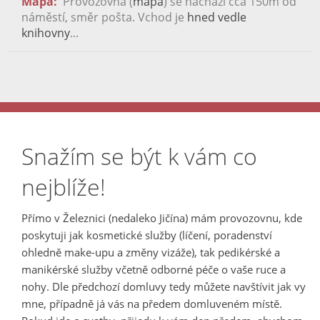
Mapa:
Provozovna (
mapa
) se nachází cca 150m od
náměstí, směr pošta. Vchod je
hned vedle
knihovny
...
Snažím se být k vám co
nejblíže!
Přímo v Železnici (nedaleko Jičína) mám provozovnu, kde
poskytuji jak kosmetické služby (líčení, poradenství
ohledně make-upu a změny vizáže), tak pedikérské a
manikérské služby včetně odborné péče o vaše ruce a
nohy. Dle předchozí domluvy tedy můžete navštívit jak vy
mne, případně já vás na předem domluveném místě.