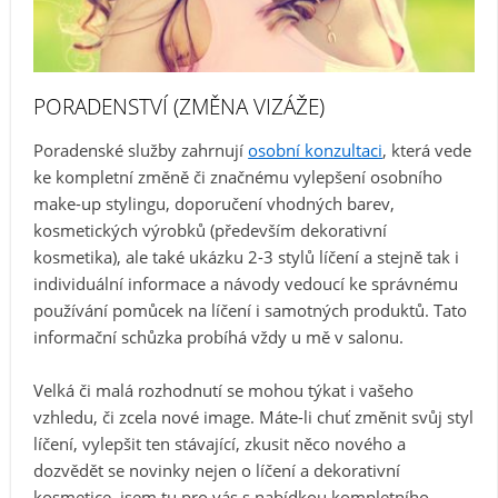
PORADENSTVÍ (ZMĚNA VIZÁŽE)
Poradenské služby zahrnují
osobní konzultaci
, která vede
ke kompletní změně či značnému vylepšení osobního
make-up stylingu, doporučení vhodných barev,
kosmetických výrobků (především dekorativní
kosmetika), ale také ukázku 2-3 stylů líčení a stejně tak i
individuální informace a návody vedoucí ke správnému
používání pomůcek na líčení i samotných produktů. Tato
informační schůzka probíhá vždy u mě v salonu.
Velká či malá rozhodnutí se mohou týkat i vašeho
vzhledu, či zcela nové image. Máte-li chuť změnit svůj styl
líčení, vylepšit ten stávající, zkusit něco nového a
dozvědět se novinky nejen o líčení a dekorativní
kosmetice, jsem tu pro vás s nabídkou kompletního