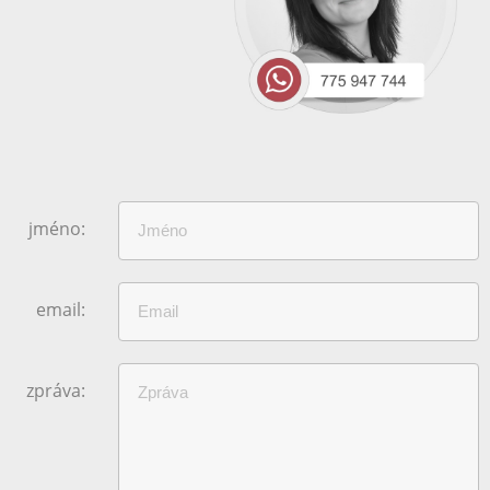
jméno:
email:
zpráva: