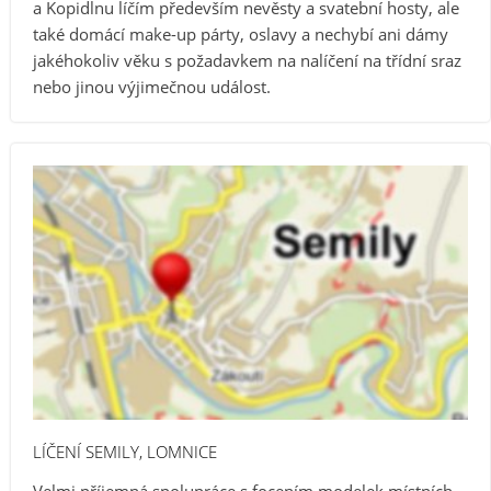
a Kopidlnu líčím především nevěsty a svatební hosty, ale
také domácí make-up párty, oslavy a nechybí ani dámy
jakéhokoliv věku s požadavkem na nalíčení na třídní sraz
nebo jinou výjimečnou událost.
LÍČENÍ SEMILY, LOMNICE
Velmi příjemná spolupráce s focením modelek místních