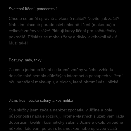
Svatební líčení, poradenství
Chcete se umět správně a vkusně nalíčit? Nevíte, jak začít?
Nabízím placené poradenství ohledně líčení (makeupu) a
celkové změny vizáže! Plánuji kurzy líčení pro začátečníky i
pokročilé. Přihlásit se mohou ženy a dívky jakéhokoli věku!
Muži také!
Postupy, rady, triky
Za cenu jednoho líčení se kromě změny vašeho vzhledu
dozvíte také nemálo důležitých informací o postupech v líčení
očí, nanášení make-upu, a tricích, které ohromí vás i blízké.
Jičín: kosmetické salony a kosmetika
Své služby jsem začala nabízet zpočátku v Jičíně a pole
působnosti i nadále rozšiřuji. Kromě vlastních služeb vám ráda
doporučím kvalitní kosmetický salón v Jičíně a okolí, případně
někoho, kdo vám poradí s kosmetikou nebo úpravou vlasů