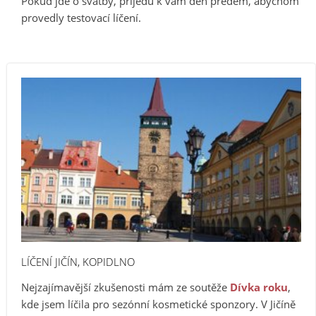
Pokud jde o svatby, přijedu k vám den předem, abychom
provedly testovací líčení.
LÍČENÍ JIČÍN, KOPIDLNO
Nejzajímavější zkušenosti mám ze soutěže
Dívka roku
,
kde jsem líčila pro sezónní kosmetické sponzory. V Jičíně