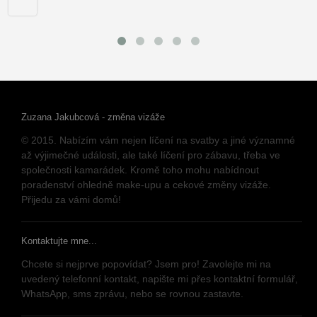
Zuzana Jakubcová - změna vizáže
© 2015. Nabízím vám nejen líčení na svatby a jiné významné
až výjimečné události, ale také líčení pro zábavu, třeba ve
společnosti kamarádek. Kromě toho mohu nabídnout
poradenství ohledně make-upu a cekové změny vizáže.
Přijedu za vámi domů!
Kontaktujte mne...
Chcete si nejprve popovídat? Jsem pro! Zavolejte mi na
uvedený telefonní kontakt, napište mi přes kontaktní formulář,
WhatsApp, sms zprávu, nebo se rovnou zastavte.