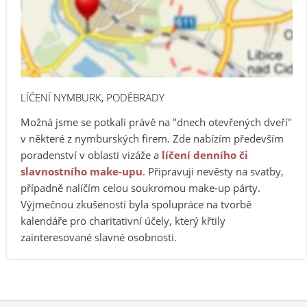
LÍČENÍ NYMBURK, PODĚBRADY
Možná jsme se potkali právě na "dnech otevřených dveří"
v některé z nymburských firem. Zde nabízím především
poradenství v oblasti vizáže a
líčení denního či
slavnostního make-upu
. Připravuji nevěsty na svatby,
případně nalíčím celou soukromou make-up párty.
Výjmečnou zkušeností byla spolupráce na tvorbě
kalendáře pro charitativní účely, který křtily
zainteresované slavné osobnosti.