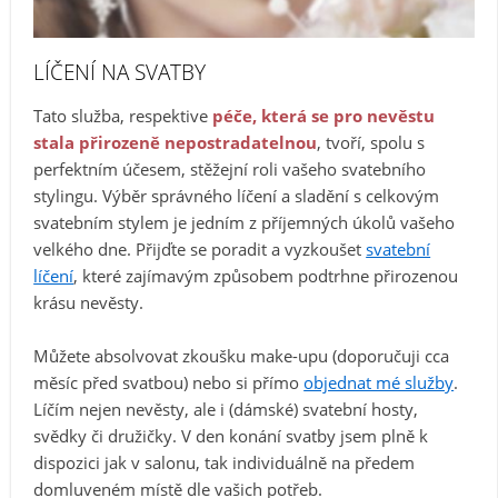
LÍČENÍ NA SVATBY
Tato služba, respektive
péče, která se pro nevěstu
stala přirozeně nepostradatelnou
, tvoří, spolu s
perfektním účesem, stěžejní roli vašeho svatebního
stylingu. Výběr správného líčení a sladění s celkovým
svatebním stylem je jedním z příjemných úkolů vašeho
velkého dne. Přijďte se poradit a vyzkoušet
svatební
líčení
, které zajímavým způsobem podtrhne přirozenou
krásu nevěsty.
Můžete absolvovat zkoušku make-upu (doporučuji cca
měsíc před svatbou) nebo si přímo
objednat mé služby
.
Líčím nejen nevěsty, ale i (dámské) svatební hosty,
svědky či družičky. V den konání svatby jsem plně k
dispozici jak v salonu, tak individuálně na předem
domluveném místě dle vašich potřeb.