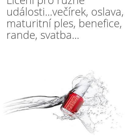
události...večírek, oslava,
PEDIKÚRA
maturitní ples, benefice,
rande, svatba...