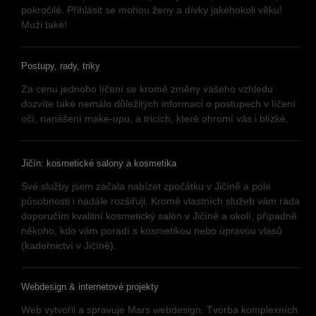
pokročilé. Přihlásit se mohou ženy a dívky jakéhokoli věku!
Muži také!
Postupy, rady, triky
Za cenu jednoho líčení se kromě změny vašeho vzhledu
dozvíte také nemálo důležitých informací o postupech v líčení
očí, nanášení make-upu, a tricích, které ohromí vás i blízké.
Jičín: kosmetické salony a kosmetika
Své služby jsem začala nabízet zpočátku v Jičíně a pole
působnosti i nadále rozšiřuji. Kromě vlastních služeb vám ráda
doporučím kvalitní kosmetický salón v Jičíně a okolí, případně
někoho, kdo vám poradí s kosmetikou nebo úpravou vlasů
(kadeřnictví v Jičíně).
Webdesign & internetové projekty
Web vytvořil a spravuje Mars webdesign. Tvorba komplexních