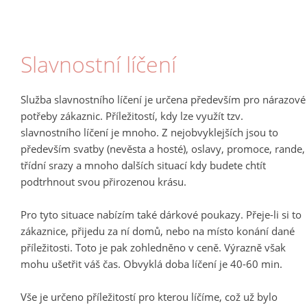
Slavnostní líčení
Služba slavnostního líčení je určena především pro nárazové
potřeby zákaznic. Příležitostí, kdy lze využít tzv.
slavnostního líčení je mnoho. Z nejobvyklejších jsou to
především svatby (nevěsta a hosté), oslavy, promoce, rande,
třídní srazy a mnoho dalších situací kdy budete chtít
podtrhnout svou přirozenou krásu.
Pro tyto situace nabízím také dárkové poukazy. Přeje-li si to
zákaznice, přijedu za ní domů, nebo na místo konání dané
příležitosti. Toto je pak zohledněno v ceně. Výrazně však
mohu ušetřit váš čas. Obvyklá doba líčení je 40-60 min.
Vše je určeno příležitostí pro kterou líčíme, což už bylo