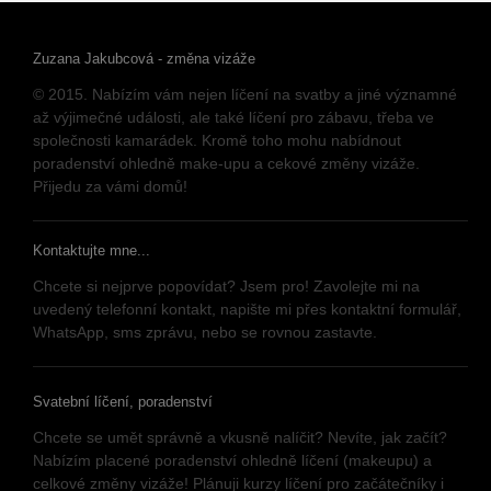
Zuzana Jakubcová - změna vizáže
© 2015. Nabízím vám nejen líčení na svatby a jiné významné
až výjimečné události, ale také líčení pro zábavu, třeba ve
společnosti kamarádek. Kromě toho mohu nabídnout
poradenství ohledně make-upu a cekové změny vizáže.
Přijedu za vámi domů!
Kontaktujte mne...
Chcete si nejprve popovídat? Jsem pro! Zavolejte mi na
uvedený telefonní kontakt, napište mi přes kontaktní formulář,
WhatsApp, sms zprávu, nebo se rovnou zastavte.
Svatební líčení, poradenství
Chcete se umět správně a vkusně nalíčit? Nevíte, jak začít?
Nabízím placené poradenství ohledně líčení (makeupu) a
celkové změny vizáže! Plánuji kurzy líčení pro začátečníky i