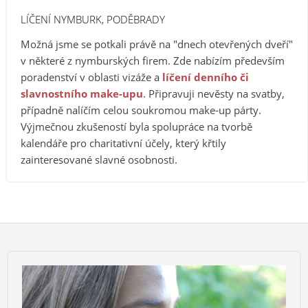
LÍČENÍ NYMBURK, PODĚBRADY
Možná jsme se potkali právě na "dnech otevřených dveří"
v některé z nymburských firem. Zde nabízím především
poradenství v oblasti vizáže a
líčení denního či
slavnostního make-upu
. Připravuji nevěsty na svatby,
případně nalíčím celou soukromou make-up párty.
Výjmečnou zkušeností byla spolupráce na tvorbě
kalendáře pro charitativní účely, který křtily
zainteresované slavné osobnosti.