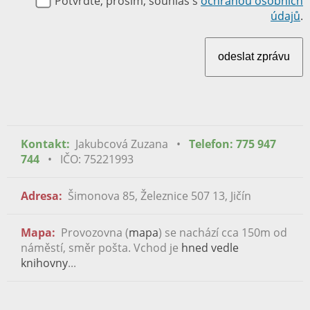
Potvrďte, prosím, souhlas s
ochranou osobních
údajů
.
Kontakt:
Jakubcová Zuzana •
Telefon: 775 947
744
• IČO: 75221993
Adresa:
Šimonova 85, Železnice 507 13, Jičín
Mapa:
Provozovna (
mapa
) se nachází cca 150m od
náměstí, směr pošta. Vchod je
hned vedle
knihovny
...