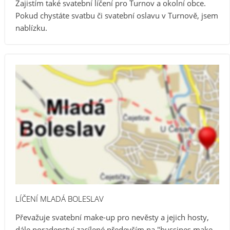
Zajistím také svatební líčení pro Turnov a okolní obce.
Pokud chystáte svatbu či svatební oslavu v Turnově, jsem
nablízku.
LÍČENÍ MLADÁ BOLESLAV
Převažuje svatební make-up pro nevěsty a jejich hosty,
dále poradenství zacílené především na "bussines make-